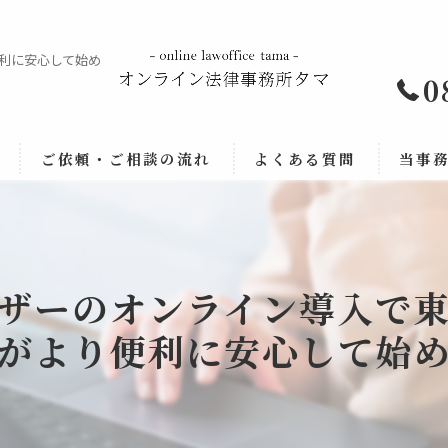
利に安心して始め
0
ご依頼・ご相談の流れ
よくある質問
当事
法律相
労働問
ザーのオンライン導入で
企業法
がより便利に安心して始
事業承
顧問契