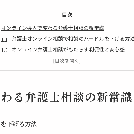
目次
オンライン導入で変わる弁護士相談の新常識
弁護士オンライン相談で相談のハードルを下げる方
オンライン弁護士相談がもたらす利便性と安心感
法律事務所オンライン相談の最新トレンドを解説
オンライン面談弁護士の活用で自宅から相談可能に
弁護士オンライン相談の無料サービスを賢く選ぶ
変わる弁護士相談の新常識
弁護士オンライン相談が福生市で安心な理由
オンライン弁護士相談が信頼される理由と特徴
弁護士オンライン相談で安心して悩みを共有できる
ルを下げる方法
法律事務所オンライン相談の個人情報保護対策