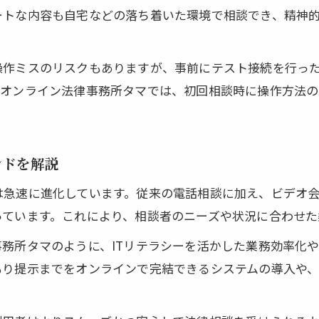
ートな内容も自宅などの落ち着いた環境で相談でき、精神
オンライン面談弁護士と信頼関係を築くポイント
オンライン法律相談の活用メリットと注意点
操作ミスのリスクもありますが、事前にテスト接続を行っ
弁護士オンライン相談のメリットとリスクを徹底解
。オンライン法律事務所タマでは、初回相談時に操作方法の
オンライン法律相談のデメリットと解決法を紹介
法律事務所オンライン相談を最大限に活かすコツ
弁護士オンライン相談の注意点と信頼できる選び方
ンドを解説
オンライン面談弁護士利用時のポイントまとめ
は急速に進化しています。従来の電話相談に加え、ビデオ
お気軽にご相談ください
お気軽にご相談ください
自宅で始める弁護士オンライン相談の流れ
っています。これにより、相談者のニーズや状況に合わせた
弁護士オンライン相談の予約から面談までの流れ
務所タマのように、ITリテラシーを活かした業務効率化
オンライン法律相談の準備と必要なポイントを解説
もり提示までをオンラインで完結できるシステムの導入や
法律事務所オンライン相談の進め方と注意点
初めての弁護士オンライン相談で失敗しない秘訣