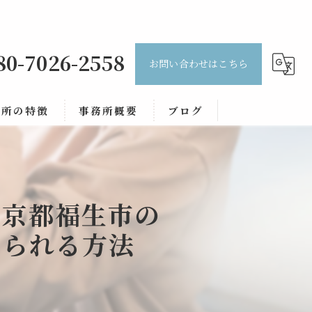
80-7026-2558
お問い合わせはこちら
務所の特徴
事務所概要
ブログ
談
コラム
題
東京都福生市の
務
められる方法
継
約