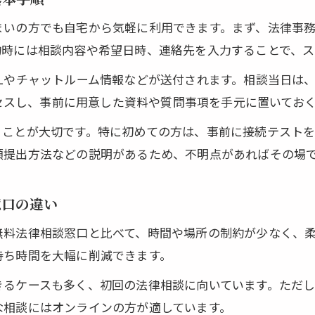
オンライン相談が向いているケースはどんな時？
弁護士オンライン相談の手軽さと注意点
いの方でも自宅から気軽に利用できます。まず、法律事務所
約時には相談内容や希望日時、連絡先を入力することで、ス
北区の弁護士相談窓口を上手に活用する方法
LINEで弁護士相談する時の予約ポイント
Lやチャットルーム情報などが送付されます。相談当日は
アクセスし、事前に用意した資料や質問事項を手元に置いてお
弁護士オンライン相談をLINEから予約する流れ
LINEで弁護士相談する際の注意ポイント
くことが大切です。特に初めての方は、事前に接続テストを
公式アカウント経由でオンライン相談予約のコツ
類提出方法などの説明があるため、不明点があればその場
オンライン相談のLINE予約で押さえるべき点
窓口の違い
LINEを使った弁護士相談の具体的な手順解説
オンライン相談で費用を抑えるコツを紹介
無料法律相談窓口と比べて、時間や場所の制約が少なく、
弁護士オンライン相談で費用負担を軽減する方法
待ち時間を大幅に削減できます。
オンライン相談の無料枠やキャンペーン活用術
きるケースも多く、初回の法律相談に向いています。ただ
弁護士相談の費用相場とオンライン相談の違い
な相談にはオンラインの方が適しています。