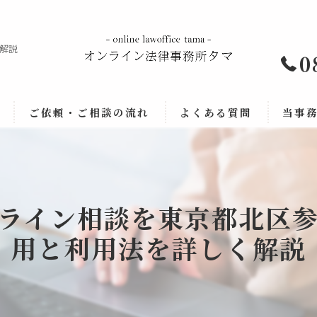
解説
0
ご依頼・ご相談の流れ
よくある質問
当事
法律相
労働問
ライン相談を東京都北区
企業法
用と利用法を詳しく解説
事業承
顧問契