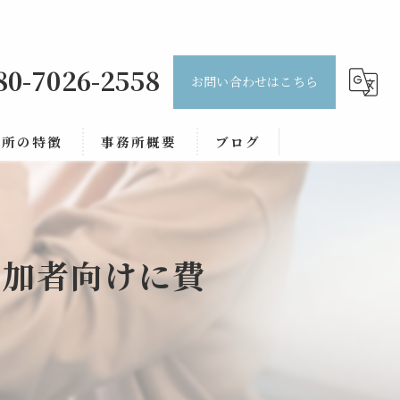
80-7026-2558
お問い合わせはこちら
務所の特徴
事務所概要
ブログ
談
コラム
題
参加者向けに費
務
継
約