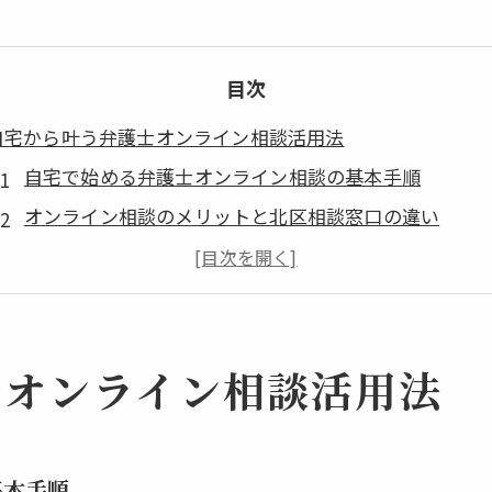
目次
自宅から叶う弁護士オンライン相談活用法
自宅で始める弁護士オンライン相談の基本手順
オンライン相談のメリットと北区相談窓口の違い
弁護士オンライン相談を有効活用するコツ
自宅から弁護士とつながる安心の流れ
オンライン相談で解決できる主な法律トラブル
士オンライン相談活用法
東京都北区の相談窓口とオンラインの違い解説
弁護士オンライン相談と北区窓口の選び方
北区相談窓口とオンライン相談の特徴比較
基本手順