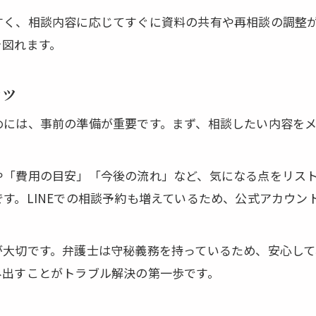
費用を抑えるための弁護士オンライン相談の選び方
すく、相談内容に応じてすぐに資料の共有や再相談の調整
オンライン相談で予算に合わせた弁護士利用ポイント
を図れます。
参加者が避けたい弁護士へのNGな相談方法
弁護士オンライン相談で避けるべき伝え方の例
コツ
感情的な相談が弁護士オンライン相談でNGな理由
めには、事前の準備が重要です。まず、相談したい内容を
一方的な主張を避ける弁護士オンライン相談のコツ
。
弁護士が困るオンライン相談での質問内容とは
や「費用の目安」「今後の流れ」など、気になる点をリスト
弁護士オンライン相談で信頼を得る伝え方の工夫
お気軽にご相談ください
お気軽にご相談ください
す。LINEでの相談予約も増えているため、公式アカウン
感情的な相談も安心の弁護士オンライン活用術
弁護士オンライン相談で気持ちを整理する方法
が大切です。弁護士は守秘義務を持っているため、安心して
感情的な場面でも落ち着く弁護士オンライン相談活用
み出すことがトラブル解決の第一歩です。
不安な時こそ弁護士オンライン相談の安心感を活用