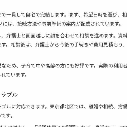
離婚など感情的な相談で弁護士オンライン相談が役立
弁護士オンライン相談で冷静な判断を引き出す工夫
まで一貫して自宅で完結します。まず、希望日時を選び、相
ージには、接続方法や事前準備の案内が記載されています。
し、弁護士と画面越しに顔を合わせて相談を進めます。資
ます。相談後は、弁護士から今後の手続きや費用見積もり
要なため、子育て中や高齢の方にも好評です。実際の利用
られています。
トラブル
ラブルに対応できます。東京都北区では、離婚や相続、労
心です。