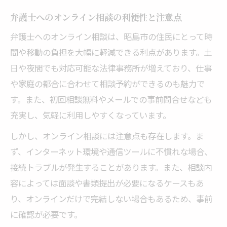
の選択肢
弁護士へのオンライン相談の利便性と注意点
弁護士オンライン相談で実現する多様な働
弁護士へのオンライン相談は、昭島市の住民にとって時
き方
間や移動の負担を大幅に軽減できる利点があります。土
昭島市からオンラインで拓く柔軟な法律キ
日や夜間でも対応可能な法律事務所が増えており、仕事
ャリア
や家庭の都合に合わせて相談予約ができるのも魅力で
弁護士オンライン相談を活かしたワークラ
す。また、初回相談無料やメールでの事前問合せなども
イフバランス実現
充実し、気軽に利用しやすくなっています。
法律職の新しいキャリア形成をオンライン
しかし、オンライン相談には注意点も存在します。ま
で考える
ず、インターネット環境や通信ツールに不慣れな場合、
オンライン相談が支える昭島市の女性法律
接続トラブルが発生することがあります。また、相談内
キャリア
容によっては面談や書類提出が必要になるケースもあ
り、オンラインだけで完結しない場合もあるため、事前
オンライン相談が法律職転職に与える影響とは
に確認が必要です。
弁護士オンライン相談が転職活動に役立つ