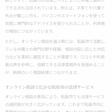
できる点も注目されています。例えば、子育てや介護で
の進め方
外出が難しい方も、パソコンやスマートフォンを使って
オンライン相談で得られる法律実務の最新
気軽に専門的なアドバイスを受けられることが、利用者
情報
の増加につながっています。
弁護士へオンライン相談を賢く使うポイント徹
底解説
ただし、オンライン相談を選ぶ際には、昭島市で活動し
ている弁護士の専門分野や経験、相談内容に応じた対応
弁護士オンライン相談で失敗しないための
力などを事前に確認することが重要です。口コミや利用
コツ
者の声を参考に、信頼できる法律事務所を見極めること
オンライン相談時に押さえるべき質問の準
が、納得のいく相談結果につながります。
備方法
弁護士とのオンライン相談で注意すべきポ
オンライン相談で広がる昭島市の法律サービス
イント
オンライン相談の普及により、昭島市でも法律サービス
相談内容を明確に伝えるオンライン相談の
の選択肢が大きく広がっています。これまで昭島市内に
テクニック
事務所がない分野の弁護士とも、オンライン面談で相談