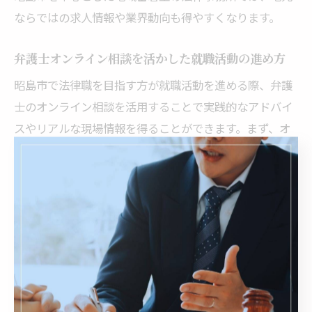
ならではの求人情報や業界動向も得やすくなります。
弁護士オンライン相談を活かした就職活動の進め方
昭島市で法律職を目指す方が就職活動を進める際、弁護
士のオンライン相談を活用することで実践的なアドバイ
スやリアルな現場情報を得ることができます。まず、オ
ンライン相談を通じて自分に合った法律事務所や業務分
野を探し、応募前に職場の雰囲気や求められるスキルを
直接確認することが大切です。
特に「三多摩法律事務所採用」や「東京弁護士会弁護士
求人」など、地域の求人情報を把握したうえで、オンラ
イン面談で自分の強みや希望を具体的に伝えることがポ
イントです。相談時のやり取りを通じて、志望動機や自
己PRのブラッシュアップも可能となり、選考通過率の向