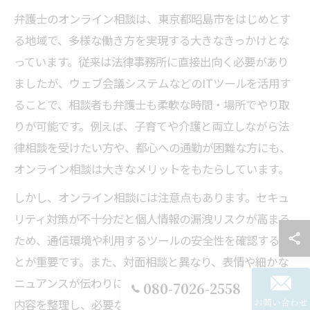
弁護士のオンライン相談は、東京都昭島市をはじめとす
る地域で、多様な働き方を実現する大きなきっかけとな
っています。従来は法律事務所に直接出向く必要があり
ましたが、ウェブ会議システムなどのITツールを活用す
ることで、相談者も弁護士も柔軟な時間・場所でやり取
りが可能です。例えば、子育てや介護と両立しながら法
律相談を受けたい方や、都心への通勤が困難な方にも、
オンライン相談は大きなメリットをもたらしています。
しかし、オンライン相談には注意点もあります。セキュ
リティ対策が不十分だと個人情報の漏洩リスクが高まる
ため、通信環境や利用するツールの安全性を確認するこ
とが重要です。また、対面相談と異なり、表情や細かな
ニュアンスが伝わりにくい場合もあるため、事前に相談
080-7026-2558
お問い合わせ
内容を整理し、必要な資料や質問をまとめておくことが