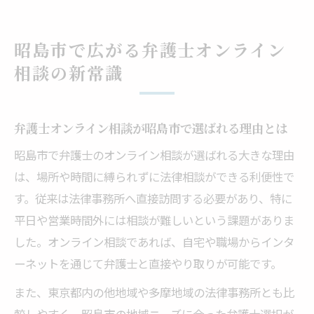
弁護士へのオンライン相談の利便性と注意
点
昭島市で広がる弁護士オンライン
昭島市の弁護士オンライン相談利用者の声
相談の新常識
オンライン相談が昭島市で法律職を志す人
に与える影響
弁護士オンライン相談が昭島市で選ばれる理由とは
法律の仕事を目指すなら知りたいオンライン活
用法
昭島市で弁護士のオンライン相談が選ばれる大きな理由
弁護士とオンライン相談で広がる職業選択
は、場所や時間に縛られずに法律相談ができる利便性で
肢
す。従来は法律事務所へ直接訪問する必要があり、特に
平日や営業時間外には相談が難しいという課題がありま
法律職志望者に役立つオンライン相談の活
した。オンライン相談であれば、自宅や職場からインタ
用術
ーネットを通じて弁護士と直接やり取りが可能です。
オンライン相談を通じた弁護士とのネット
ワーク作り
また、東京都内の他地域や多摩地域の法律事務所とも比
較しやすく、昭島市の地域ニーズに合った弁護士選択が
弁護士オンライン相談を活かした就職活動