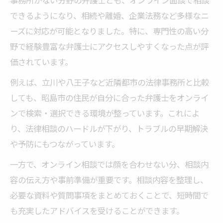
弁護士オンライン相談の活用例とリアルな
できるようになり、相続や離婚、企業法務など多様なニ
体験談
ーズに対応が可能となりました。特に、専門性の高い分
多様な法律職をオンラインで体験する方法
野で経験豊富な弁護士にアクセスしやすくなった点が評
弁護士以外にも広がるオンライン法律職体
価されています。
験
例えば、立川や八王子など近隣都市の法律事務所と比較
オンライン相談で知る法律職の仕事内容と
しても、昭島市の住民が自分に合った弁護士をオンライ
魅力
ンで検索・選択できる環境が整っています。これによ
弁護士オンライン相談を活かした職種研究
り、法律相談のハードルが下がり、トラブルの早期解決
の進め方
や予防にもつながっています。
オンラインで法律職の適性や求められるス
一方で、オンライン相談では顔を合わせない分、相談内
キルを知る
容の伝え方や事前準備が重要です。相談内容を整理し、
オンライン相談で法律系キャリアの幅を広
必要な資料や質問事項をまとめておくことで、短時間で
げる方法
も充実したアドバイスを受けることができます。
昭島市発・柔軟な働き方を叶える法律キャリア