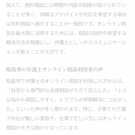
理由
加えて、無料相談には時間や内容の制限が設けられてい
オンライン相談で広がる法律職の転職先選
ることが多く、詳細なアドバイスや対応を希望する場合
び
は有料相談へ移行することが一般的です。オンライン相
談を最大限に活用するためには、相談の目的や希望する
弁護士と話すことで得られる転職のヒント
解決方法を明確にし、弁護士としっかりコミュニケーシ
オンライン相談を活用した転職事例とポイ
ョンを取ることが大切です。
ント
弁護士オンライン相談が転職後の不安を和
昭島市の弁護士オンライン相談利用者の声
らげる
昭島市で弁護士のオンライン相談を利用した方からは、
「自宅から専門的な法律相談ができて安心した」「小さ
な悩みも相談しやすく、トラブルの早期解決につながっ
た」といった声が多く聞かれます。特に、子育てや介護
で外出が難しい家庭や、仕事で忙しい方にはオンライン
相談が大きな助けとなっています。