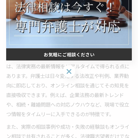
上が期待できます。加えて、オンライン相談の際は通信
環境やプライバシーにも注意し、事前準備を徹底しまし
ょう。
オンライン相談で得られる法律実務の最新情報
お気軽にご相談ください
東京都昭島市でオンライン相談を利用する最大の魅力
は、法律実務の最新情報をリアルタイムで得られる点に
お気軽にご相談ください
あります。弁護士は日々変化する法改正や判例、業界動
向に即応しており、オンライン相談を通じてその知見を
直接吸収できます。例えば、企業法務の最新トレンド
や、相続・離婚問題への対応ノウハウなど、現場で役立
つ情報をタイムリーに入手できるのが特徴です。
また、実際の相談事例や成功・失敗の経験談もオンライ
ン相談で共有されることが多く、法律職志望者だけでな